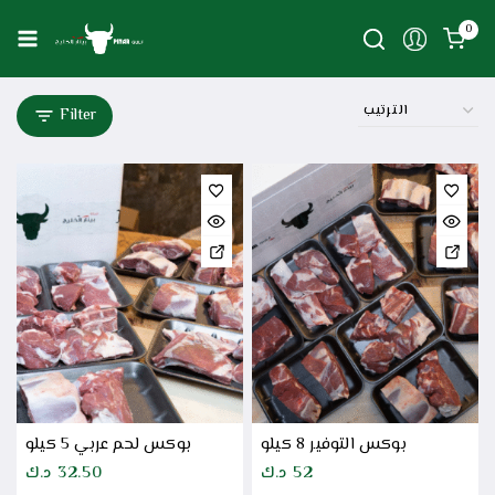
0
Filter
بوكس التوفير 8 كيلو
بوكس لحم عربي 5 كيلو
52
د.ك
32.50
د.ك