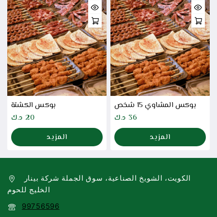
بوكس المشاوي 15 شخص
بوكس الكشتة
36
د.ك
20
د.ك
المزيد
المزيد
الكويت، الشويخ الصناعية، سوق الجملة شركة بينار
الخليج للحوم
99756596