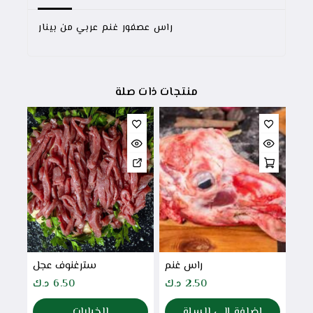
راس عصفور غنم عربي من بينار
منتجات ذات صلة
راس غنم
سترغنوف عجل
2.50
د.ك
6.50
د.ك
إضافة إلى السلة
الخيارات