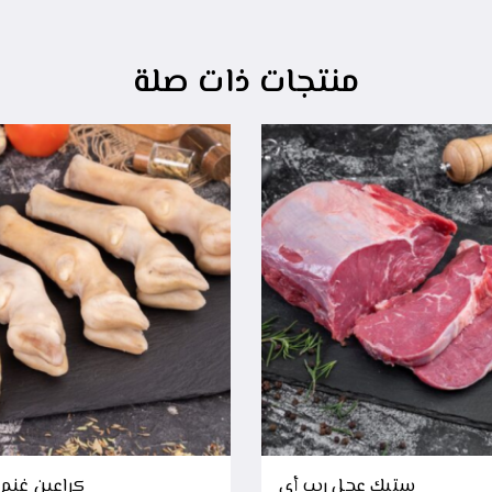
منتجات ذات صلة
ستيك عجل ريب أي
كراعين غنم 