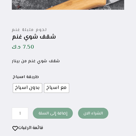
لحوم متبلة غنم
شقف شوي غنم
7.50
د.ك
شقف شوي غنم من بينار
طريقة اسياخ
مع اسياخ
بدون اسياخ
الشراء الان
إضافة إلى السلة
قائمة الرغبات