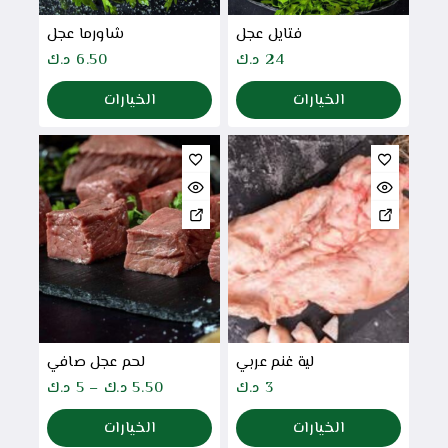
فتايل عجل
شاورما عجل
24
د.ك
6.50
د.ك
الخيارات
الخيارات
لية غنم عربي
لحم عجل صافي
3
د.ك
5.50
د.ك
–
5
د.ك
الخيارات
الخيارات