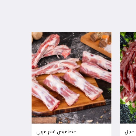
 عجل
عصاعيص غنم عربي