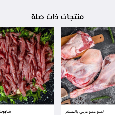
منتجات ذات صلة
لحم غنم عربي بالعظم
شاورما