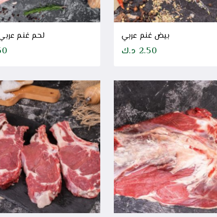
بيض غنم عربي
لحم غنم عربي
2.50
د.ك
50