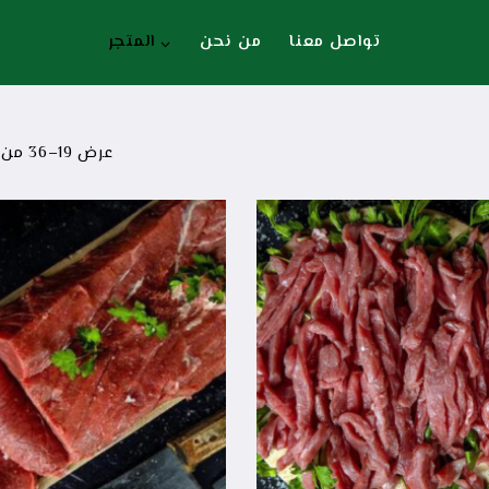
تواصل معنا
من نحن
المتجر
عرض 19–
36
من