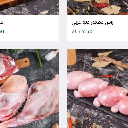
راس عصفور غنم عربي
عظ
7.50
د.ك
50