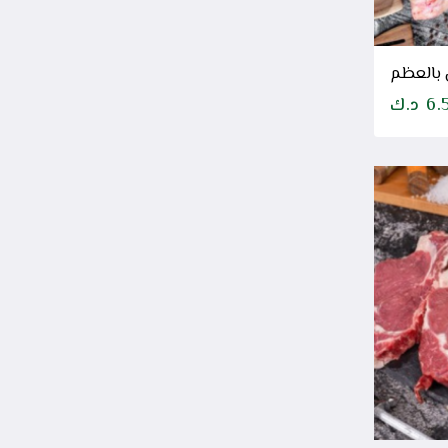
 بالعظم
6.
د.ك