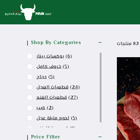
Shop By Categories
82
منتجات
(6)
بوكسات بينار
(5)
خروف كامل
(5)
دجاج
(24)
قطعيات العجل
(27)
قطعيات الغنم
(2)
كبب
(5)
لحوم متبلة عجل
(8)
لحوم متبلة غنم
Price Filter