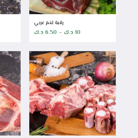
رقبة غنم عربي
10
د.ك
–
6.50
د.ك