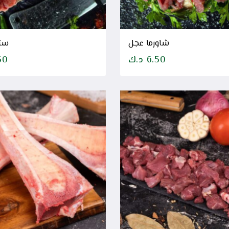
شاورما عجل
ست
6.50
د.ك
50