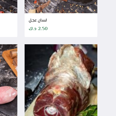
لسان عجل
2.50
د.ك