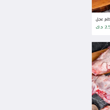
م عجل
2.
د.ك